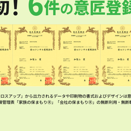
6
！
初
件
意匠登
の
クロスアップ」から出力されるデータや印刷物の書式およびデザインは意
険管理表「家族の保まもりⓇ」「会社の保まもりⓇ」の無断利用・無断