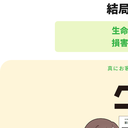
結
生
損
真にお