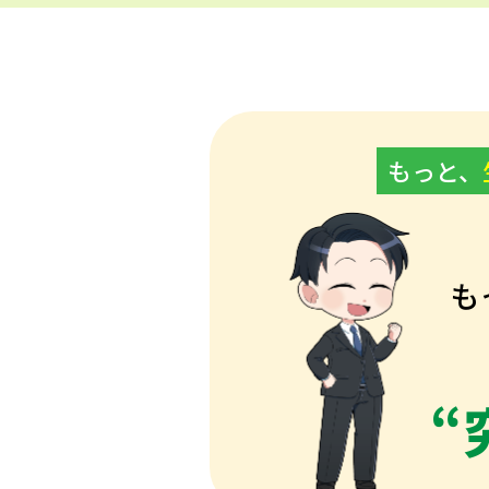
もっと、
も
“