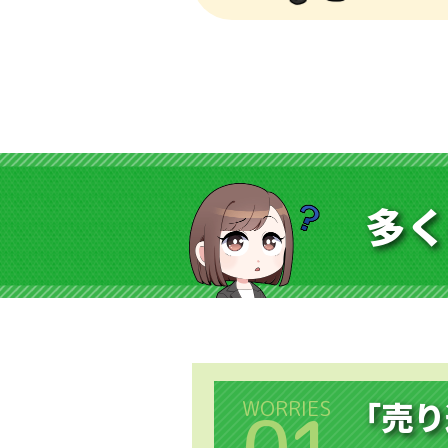
多く
WORRIES
「売り
01