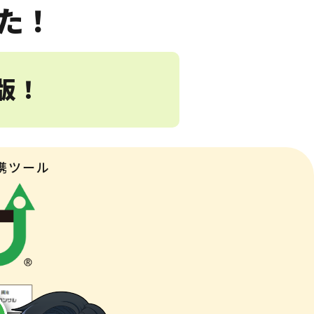
た！
版！
携ツール