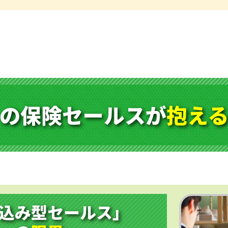
の保険セールスが
抱え
込み型セールス」