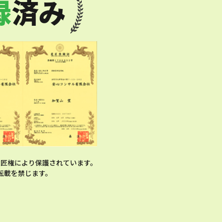
録
済み
匠権により保護されています。
転載を禁じます。