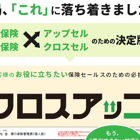
局、
「これ」
落ち着きまし
に
命保険
アップセル
決定
のための
害保険
クロスセル
お役に立ちたい
客様の
保険セールスのための必