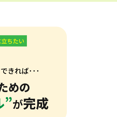
に立ちたい
できれば･･･
ための
ル”
完成
が